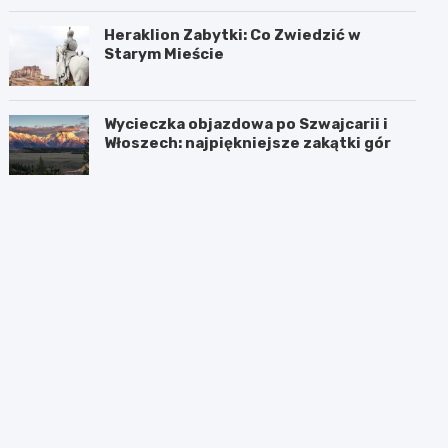
Heraklion Zabytki: Co Zwiedzić w
Starym Mieście
Wycieczka objazdowa po Szwajcarii i
Włoszech: najpiękniejsze zakątki gór