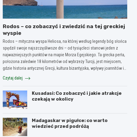
Rodos – co zobaczyć i zwiedzić na tej greckiej
wyspie
Rodos – mityczna wyspa Heliosa, na której według legendy bóg słońca
spędził swoje najszczęśliwsze dni – od tysiącleci stanowi jeden z
najważniejszych punktów na mapie Morza Egejskiego. Ta grecka perła,
położona zaledwie 18 kilometrów od wybrzeży Turcji, jest miejscem,
gdzie historia antycznej Grecji, kultura bizantyjska, wpływy joannitów i…
Czytaj dalej
Kusadasi: Co zobaczyć i jakie atrakcje
czekają w okolicy
Madagaskar w pigułce: co warto
wiedzieć przed podróżą