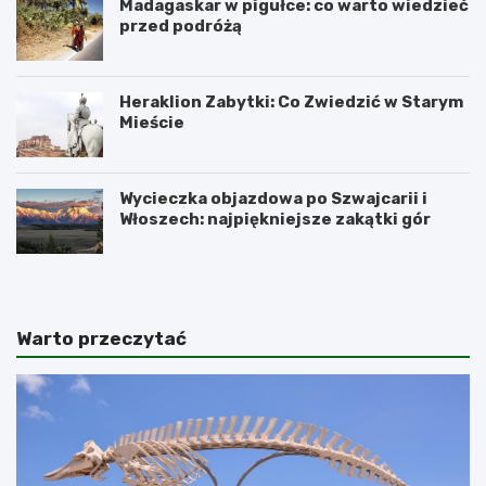
Madagaskar w pigułce: co warto wiedzieć
przed podróżą
Heraklion Zabytki: Co Zwiedzić w Starym
Mieście
Wycieczka objazdowa po Szwajcarii i
Włoszech: najpiękniejsze zakątki gór
Warto przeczytać