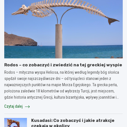
Rodos – co zobaczyć i zwiedzić na tej greckiej wyspie
Rodos – mityczna wyspa Heliosa, na której według legendy bóg słońca
spędził swoje najszczęśliwsze dni – od tysiącleci stanowi jeden z
najważniejszych punktów na mapie Morza Egejskiego. Ta grecka perła,
położona zaledwie 18 kilometrów od wybrzeży Turcji, jest miejscem,
gdzie historia antycznej Grecji, kultura bizantyjska, wpływy joannitów i…
Czytaj dalej
Kusadasi: Co zobaczyć i jakie atrakcje
czekają w okolicy