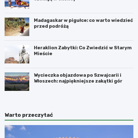
Madagaskar w pigułce: co warto wiedzieć
przed podróżą
Heraklion Zabytki: Co Zwiedzić w Starym
Mieście
Wycieczka objazdowa po Szwajcarii i
Włoszech: najpiękniejsze zakątki gór
Warto przeczytać