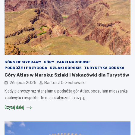
GÓRSKIE WYPRAWY
GÓRY
PARKI NARODOWE
PODRÓŻE I PRZYGODA
SZLAKI GÓRSKIE
TURYSTYKA GÓRSKA
Góry Atlas w Maroku: Szlaki i Wskazówki dla Turystów
26 lipca 2025
Bartosz Orzechowski
Kiedy pierwszy raz stanęłam u podnóża gór Atlas, poczułam mieszankę
zachwytu i respektu. Te majestatyczne szczyty,…
Czytaj dalej