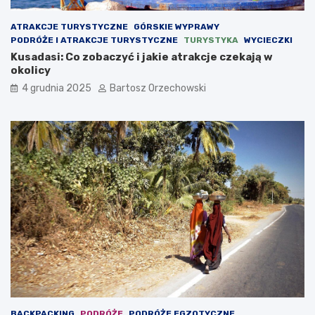
ATRAKCJE TURYSTYCZNE
GÓRSKIE WYPRAWY
PODRÓŻE I ATRAKCJE TURYSTYCZNE
TURYSTYKA
WYCIECZKI
Kusadasi: Co zobaczyć i jakie atrakcje czekają w
okolicy
4 grudnia 2025
Bartosz Orzechowski
BACKPACKING
PODRÓŻE
PODRÓŻE EGZOTYCZNE