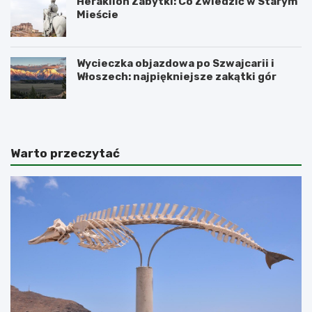
Heraklion Zabytki: Co Zwiedzić w Starym
Mieście
Wycieczka objazdowa po Szwajcarii i
Włoszech: najpiękniejsze zakątki gór
Warto przeczytać