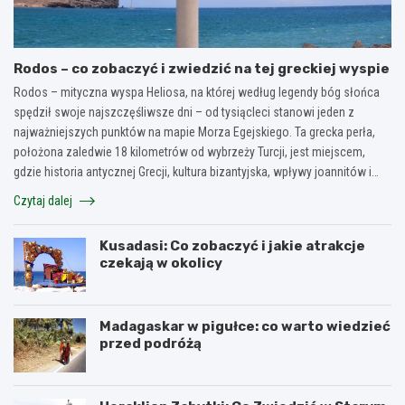
Rodos – co zobaczyć i zwiedzić na tej greckiej wyspie
Rodos – mityczna wyspa Heliosa, na której według legendy bóg słońca
spędził swoje najszczęśliwsze dni – od tysiącleci stanowi jeden z
najważniejszych punktów na mapie Morza Egejskiego. Ta grecka perła,
położona zaledwie 18 kilometrów od wybrzeży Turcji, jest miejscem,
gdzie historia antycznej Grecji, kultura bizantyjska, wpływy joannitów i…
Czytaj dalej
Kusadasi: Co zobaczyć i jakie atrakcje
czekają w okolicy
Madagaskar w pigułce: co warto wiedzieć
przed podróżą