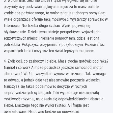
3. Wolontariat. Jeśli nie chcesz tylko wylegiwać się na łonie
przyrody czy podziwiać pięknych miejsc za to masz ochotę
zrobić coś pożytecznego, to wolontariat jest dobrym pomysłem.
Wiele organizacji oferuje taką możliwość. Wystarczy sprawdzić w
Internecie. Nie trzeba długo szukać. Wyniki pojawią się
błyskawicznie. Dzięki temu istnieje perspektywa wyjazdu do
egzotycznych miejsc i niesienia pomocy tam, gdzie jest ona
potrzebna. Połączysz przyjemnie z pożytecznym. Poznasz też
wspaniałych ludzi i uczynisz ten świat lepszym miejscem.
4. Zrób coś, co zaskoczy i ciebie. Masz trochę gotówki pod ręką?
Namiot i śpiwór? A może posiadasz jeszcze samochód, motor
albo rower? Weź to wszystko i wyrusz w nieznane. Tak, wymaga
to odwagi, a jednak daje też niesamowite poczucie wolności.
Nauczysz się także podejmować decyzje w różnych
nieprzewidzianych sytuacjach. Taki wypad daje niesamowitą
możliwość rozwoju, nauczenia się odpowiedzialności i dbania o
siebie. Dlaczego tego nie wykorzystać? A i frajda jest
gwarantowana. Na pewno będzie co opowiadać.