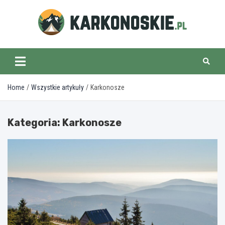
Skip
to
content
karkonoskie.pl
Home
Wszystkie artykuły
Karkonosze
Kategoria:
Karkonosze