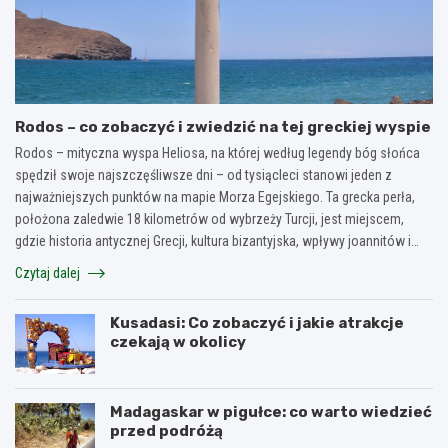
Rodos – co zobaczyć i zwiedzić na tej greckiej wyspie
Rodos – mityczna wyspa Heliosa, na której według legendy bóg słońca
spędził swoje najszczęśliwsze dni – od tysiącleci stanowi jeden z
najważniejszych punktów na mapie Morza Egejskiego. Ta grecka perła,
położona zaledwie 18 kilometrów od wybrzeży Turcji, jest miejscem,
gdzie historia antycznej Grecji, kultura bizantyjska, wpływy joannitów i…
Czytaj dalej
Kusadasi: Co zobaczyć i jakie atrakcje
czekają w okolicy
Madagaskar w pigułce: co warto wiedzieć
przed podróżą