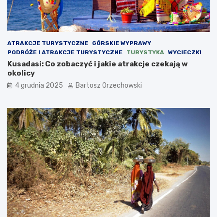
ATRAKCJE TURYSTYCZNE
GÓRSKIE WYPRAWY
PODRÓŻE I ATRAKCJE TURYSTYCZNE
TURYSTYKA
WYCIECZKI
Kusadasi: Co zobaczyć i jakie atrakcje czekają w
okolicy
4 grudnia 2025
Bartosz Orzechowski